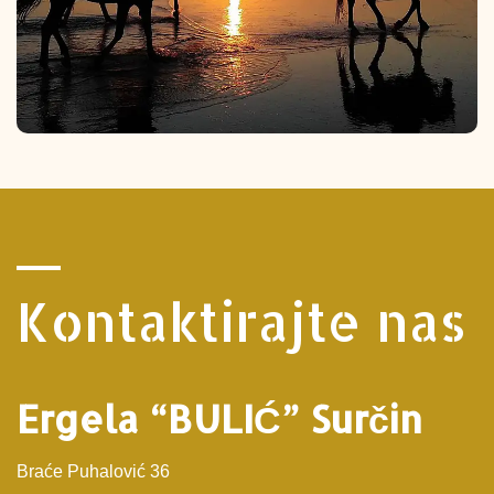
Kontaktirajte nas
Ergela “BULIĆ” Surčin
Bra
ć
e Puhalović 36