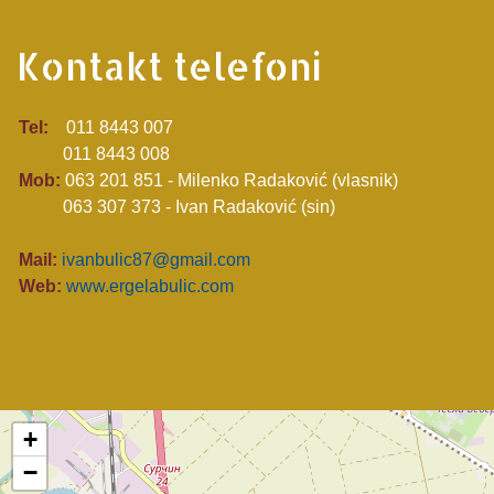
Kontakt telefoni
Tel:
011 8443 007
011 8443 008
Mob:
063 201 851 - Milenko Radaković (vlasnik)
063 307 373 - Ivan Radaković (sin)
Mail:
ivanbulic87@gmail.com
Web:
www.ergelabulic.com
+
−