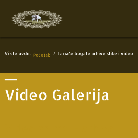
Vi ste ovde:
/
Iz naše bogate arhive slike i video
Početak
Video Galerija
Video snimci - arhiva